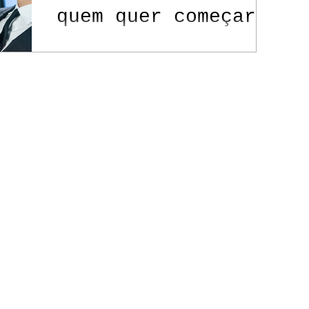
quem quer começar
no gênero
Contato
Política de Privacidade
itos reservados.