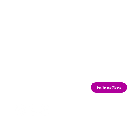
Volte ao Topo
contato.cafecomkimchi@gmail.com