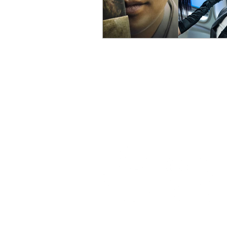
© 2021 por Café com Kimchi. Todos os dire