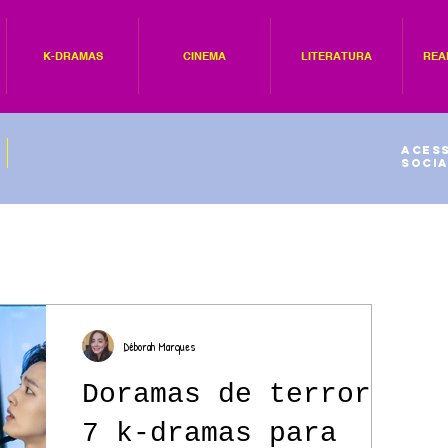
K-DRAMAS
CINEMA
LITERATURA
REA
Acess
socia
Déborah Marques
Doramas de terror:
7 k-dramas para