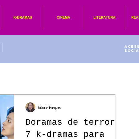
K-DRAMAS
CINEMA
LITERATURA
REA
Acess
socia
Déborah Marques
Doramas de terror:
7 k-dramas para