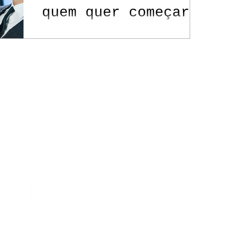
quem quer começar
no gênero
Contato
Política de Privacidade
itos reservados.