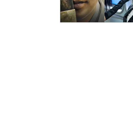
© 2021 por Café com Kimchi. Todos os dire