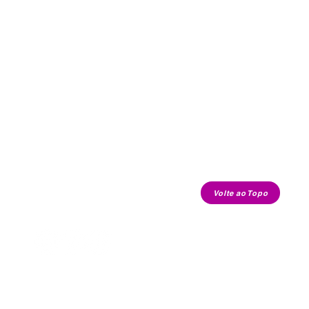
Volte ao Topo
contato.cafecomkimchi@gmail.com