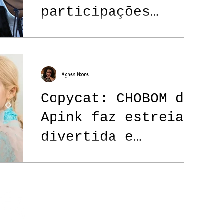
participações
icônicas no
programa
Agnes Nobre
Copycat: CHOBOM do
Apink faz estreia
divertida e
colorida
Contato