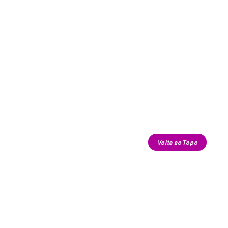
Volte ao Topo
contato.cafecomkimchi@gmail.com