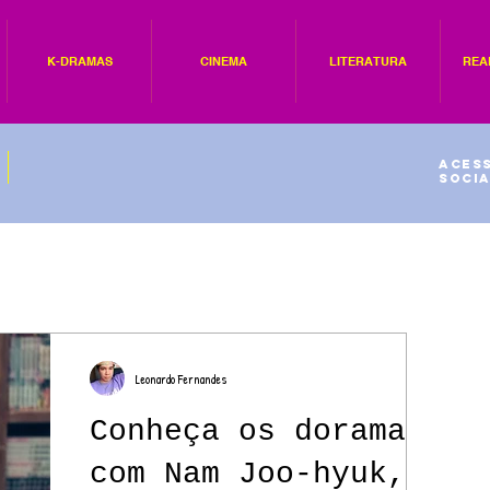
K-DRAMAS
CINEMA
LITERATURA
REA
Acess
socia
Leonardo Fernandes
Conheça os doramas
com Nam Joo-hyuk,