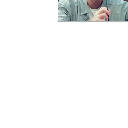
© 2021 por Café com Kimchi. Todos os dire