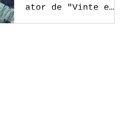
ator de "Vinte e
Cinco, Vinte e Um"
Contato
Política de Privacidade
itos reservados.