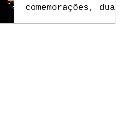
comemorações, duas
tradições
Contato
Política de Privacidade
itos reservados.