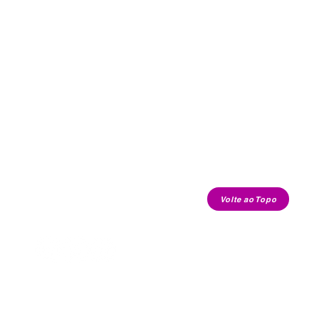
Volte ao Topo
contato.cafecomkimchi@gmail.com