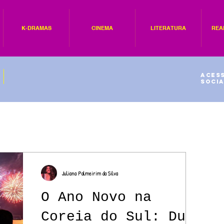
K-DRAMAS
CINEMA
LITERATURA
REA
Acess
socia
Juliana Palmeirim da Silva
O Ano Novo na
Coreia do Sul: Duas