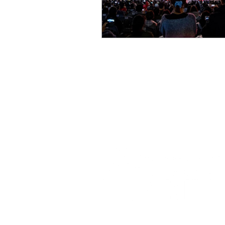
© 2021 por Café com Kimchi. Todos os dire