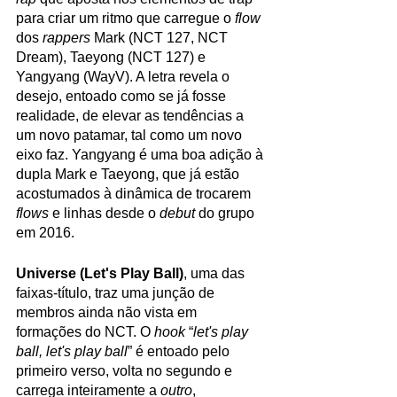
para criar um ritmo que carregue o 
flow
dos 
rappers
 Mark (NCT 127, NCT 
Dream), Taeyong (NCT 127) e 
Yangyang (WayV). A letra revela o 
desejo, entoado como se já fosse 
realidade, de elevar as tendências a 
um novo patamar, tal como um novo 
eixo faz. Yangyang é uma boa adição à 
dupla Mark e Taeyong, que já estão 
acostumados à dinâmica de trocarem 
flows
 e linhas desde o 
debut
 do grupo 
em 2016. 
Universe (Let's Play Ball)
, uma das 
faixas-título, traz uma junção de 
membros ainda não vista em 
formações do NCT. O 
hook
 “
let's play 
ball, let's play ball
” é entoado pelo 
primeiro verso, volta no segundo e 
carrega inteiramente a 
outro
, 