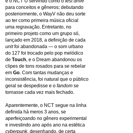
e o NCT U servindo como o 
test drive
para conceitos e gêneros; debutando 
posteriormente, o WayV não deu sorte 
ao ter como primeira música oficial 
uma regravação. Entretanto, no 
primeiro projeto como um grupo só, 
lançado em 2018, a definição de cada 
unit
 foi abandonada — o som urbano 
do 127 foi trocado pelo pop melódico 
de 
Touch
, e o Dream abandonou os 
clipes de tons rosados para se rebelar 
em 
Go
. Com tantas mudanças e 
inconsistência, foi natural que o público 
geral se despedisse e o 
fandom
 se 
tornasse cada vez mais fechado.
Aparentemente, o NCT segue na linha 
definida há meros 3 anos, se 
aperfeiçoando no gênero experimental 
e investindo ano após ano na estética 
cyberpunk
, desenhando, de certa 