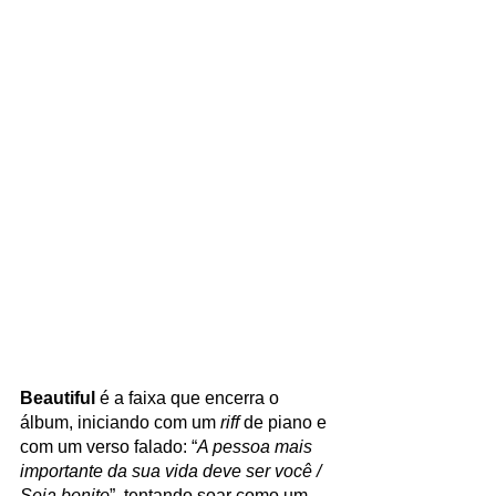
Beautiful
 é a faixa que encerra o 
álbum, iniciando com um 
riff
 de piano e 
com um verso falado: “
A pessoa mais 
importante da sua vida deve ser você / 
Seja bonito
”, tentando soar como um 