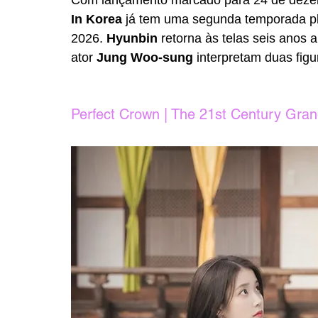
In Korea 
já tem uma segunda temporada pla
2026. 
Hyunbin
 retorna às telas seis anos 
ator 
Jung Woo-sung
 interpretam duas figu
Perfect Crown | The 21st Century Gran