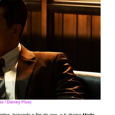
o / Disney Plus)
bro, beirando o fim do ano, o K-drama 
Made 