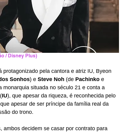
o / Disney Plus)
protagonizado pela cantora e atriz IU, Byeon 
 dos Sonhos
) e 
Steve Noh 
(de 
Pachinko 
e 
 monarquia situada no século 21 e conta a 
(
IU
), que apesar da riqueza, é reconhecida pelo 
 que apesar de ser príncipe da família real da 
ssão do trono. 
s, ambos decidem se casar por contrato para 