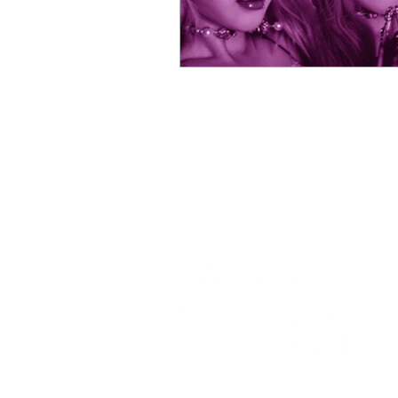
© 2021 por Café com Kimchi. Todos os dire