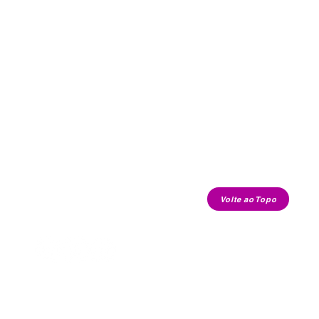
Volte ao Topo
contato.cafecomkimchi@gmail.com