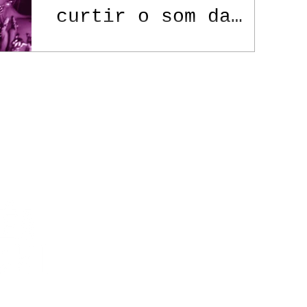
curtir o som da
solista Jamie Park
Contato
Política de Privacidade
itos reservados.