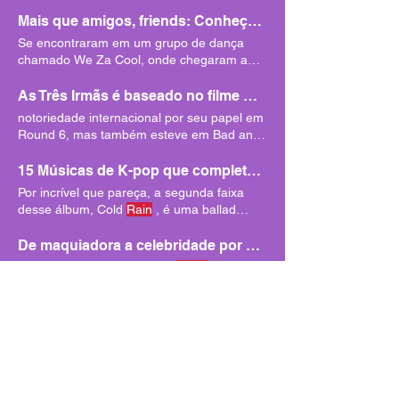
em 2010 — um ano após a
Mais que amigos, friends: Conheça as amizades mais poderosas do K-pop
Se encontraram em um grupo de dança
chamado We Za Cool, onde chegaram a
performar juntos Rainism do
Rain
As Três Irmãs é baseado no filme Adoráveis Mulheres? Conheça o novo dorama da Netflix
notoriedade internacional por seu papel em
Round 6, mas também esteve em Bad and
Crazy e Something in the
Rain
15 Músicas de K-pop que completam 10 anos em 2025
Por incrível que pareça, a segunda faixa
desse álbum, Cold
Rain
, é uma ballad
intimista e lenta.
De maquiadora a celebridade por mais de 14 anos: Conheça a carreira de Nana, atriz de Mask Girl
Em 2010, Nana se juntou a
Raina
e Lizzy
no Orange Caramel, com o debut "Magic
Girl".
Casamentos arranjados: 12 doramas com protagonistas obrigados a se casarem
Durante uma viagem, Ji Eun conhece o
famoso ator Lee Young Jae (
Rain
), mas ao
retornar, ela descobre
K-dramas de março: As estreias que você não pode perder!