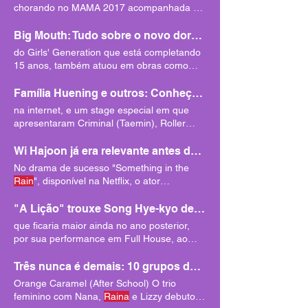
chorando no MAMA 2017 acompanhada da
legenda “
lágrimas
de alegria
Big Mouth: Tudo sobre o novo dorama com Lee Jong Suk no Disney Plus
do Girls' Generation que está completando
15 anos, também atuou em obras como
The K2 (2016) e Love
Rain
Família Huening e outros: Conheça idols que são irmãos e irmãs no K-Pop
na internet, e um stage especial em que
apresentaram Criminal (Taemin), Roller
Coaster (Chungha) e
Rain
Wi Hajoon já era relevante antes de estrelar "Round 6"; conheça a carreira do ator
No drama de sucesso "Something in the
Rain
", disponível na Netflix, o ator
interpretou Yoon Seungho,
"A Lição" trouxe Song Hye-kyo de volta aos holofotes! Conheça a carreira da atriz do drama
que ficaria maior ainda no ano posterior,
por sua performance em Full House, ao
lado do cantor e ator
Rain
Três nunca é demais: 10 grupos de K-pop no formato de trio que você precisa conhecer
Orange Caramel (After School) O trio
feminino com Nana,
Raina
e Lizzy debutou