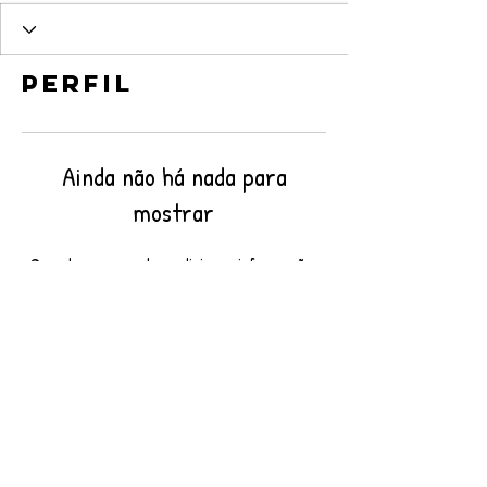
Perfil
Ainda não há nada para
mostrar
Quando esse membro adicionar informações
sobre si mesmo, você as verá aqui.
© 2021 por Café com Kimchi.
Todos os direitos reservados.